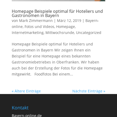
Homepage Beispiele optimal für Hoteliers und
Gastronomen in Bayern
von
Mark Zimmermann
|
März 12, 2019
|
Bayern-
online
,
Fotos und Videos
,
Homepage
,
Internetmarketing
,
Mittwochsrunde
,
Uncategorized
Homepage Beispiele optimal für Hoteliers und
Gastronomen in Bayern Wir zeigen Ihnen ein
Beispiel für eine Homepage eines bekannten
Gastronomiebetriebes in Oberfranken. Wir haben
auch bei der Erstellung der Fotos für die Homepage
mitgewirkt. Foodfotos Bei einem...
« Ältere Einträge
Nächste Einträge »
Kontakt
Bayern-online.de