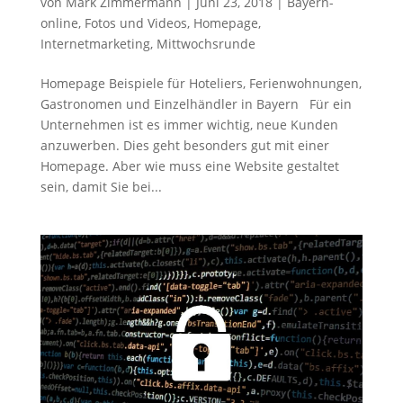
von
Mark Zimmermann
|
Juni 23, 2018
|
Bayern-
online
,
Fotos und Videos
,
Homepage
,
Internetmarketing
,
Mittwochsrunde
Homepage Beispiele für Hoteliers, Ferienwohnungen,
Gastronomen und Einzelhändler in Bayern Für ein
Unternehmen ist es immer wichtig, neue Kunden
anzuwerben. Dies geht besonders gut mit einer
Homepage. Aber wie muss eine Website gestaltet
sein, damit Sie bei...