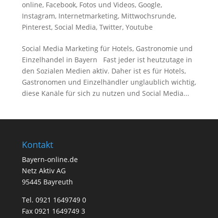
online
,
Facebook
,
Fotos und Videos
,
Google
,
Instagram
,
Internetmarketing
,
Mittwochsrunde
,
Pinterest
,
Social Media
,
Twitter
,
Youtube
Social Media Marketing für Hotels, Gastronomie und
Einzelhandel in Bayern Fast jeder ist heutzutage in
den Sozialen Medien aktiv. Daher ist es für Hotels,
Gastronomen und Einzelhändler unglaublich wichtig,
diese Kanäle für sich zu nutzen und Social Media...
Kontakt
Bayern-online.de
Netz Aktiv AG
95445 Bayreuth
Tel. 0921 1649749 0
Fax 0921 1649749 3