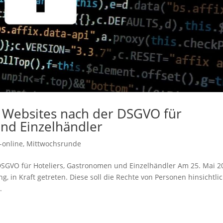
 Websites nach der DSGVO für
nd Einzelhändler
-online
,
Mittwochsrunde
DSGVO für Hoteliers, Gastronomen und Einzelhändler Am 25. Mai 2
 in Kraft getreten. Diese soll die Rechte von Personen hinsichtli
.