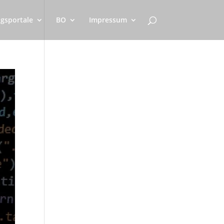
gsportale
BO
Impressum