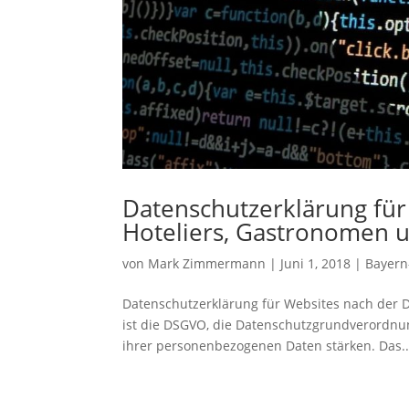
Datenschutzerklärung für
Hoteliers, Gastronomen u
von
Mark Zimmermann
|
Juni 1, 2018
|
Bayern
Datenschutzerklärung für Websites nach der 
ist die DSGVO, die Datenschutzgrundverordnung,
ihrer personenbezogenen Daten stärken. Das..