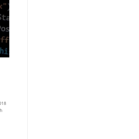
018
ch