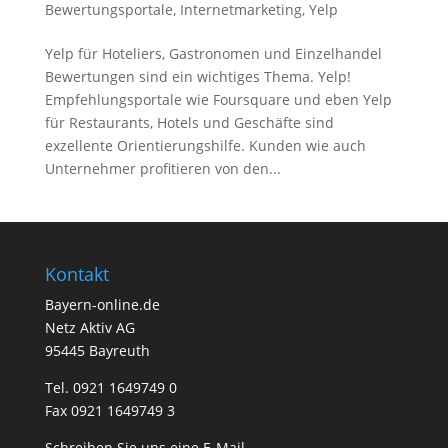
Bewertungsportale
,
Internetmarketing
,
Yelp
Yelp für Hoteliers, Gastronomen und Einzelhandel
Bewertungen sind ein wichtiges Thema. Yelp!
Empfehlungsportale wie Foursquare und eben Yelp
für Restaurants, Hotels und Geschäfte sind
exzellente Orientierungshilfe. Kunden wie auch
Unternehmer profitieren von den...
Kontakt
Bayern-online.de
Netz Aktiv AG
95445 Bayreuth
Tel. 0921 1649749 0
Fax 0921 1649749 3
Schreiben Sie uns eine E-Mail