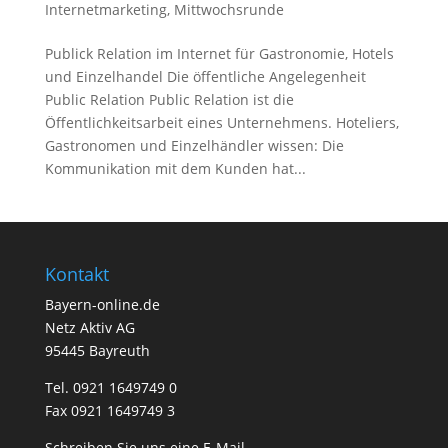
Internetmarketing
,
Mittwochsrunde
Publick Relation im Internet für Gastronomie, Hotels
und Einzelhandel Die öffentliche Angelegenheit
Public Relation Public Relation ist die
Öffentlichkeitsarbeit eines Unternehmens. Hoteliers,
Gastronomen und Einzelhändler wissen: Die
Kommunikation mit dem Kunden hat...
Kontakt
Bayern-online.de
Netz Aktiv AG
95445 Bayreuth
Tel. 0921 1649749 0
Fax 0921 1649749 3
Schreiben Sie uns eine E-Mail