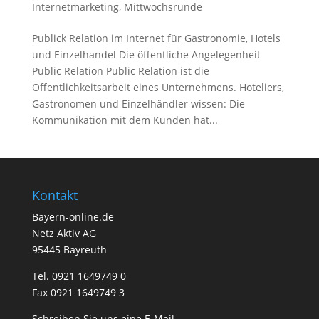
Internetmarketing
,
Mittwochsrunde
Publick Relation im Internet für Gastronomie, Hotels
und Einzelhandel Die öffentliche Angelegenheit
Public Relation Public Relation ist die
Öffentlichkeitsarbeit eines Unternehmens. Hoteliers,
Gastronomen und Einzelhändler wissen: Die
Kommunikation mit dem Kunden hat...
Kontakt
Bayern-online.de
Netz Aktiv AG
95445 Bayreuth
Tel. 0921 1649749 0
Fax 0921 1649749 3
Schreiben Sie uns eine E-Mail