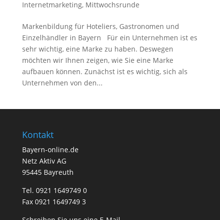
Internetmarketing
,
Mittwochsrunde
Markenbildung für Hoteliers, Gastronomen und
Einzelhändler in Bayern Für ein Unternehmen ist es
sehr wichtig, eine Marke zu haben. Deswegen
möchten wir Ihnen zeigen, wie Sie eine Marke
aufbauen können. Zunächst ist es wichtig, sich als
Unternehmen von den...
Kontakt
Bayern-online.de
Netz Aktiv AG
95445 Bayreuth
Tel. 0921 1649749 0
Fax 0921 1649749 3
Schreiben Sie uns eine E-Mail